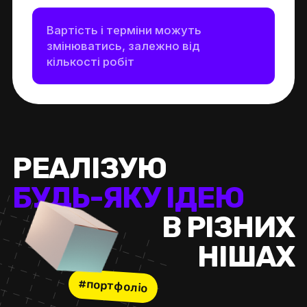
Вартість і терміни можуть
змінюватись, залежно від
кількості робіт
Р
Е
А
Л
І
З
У
Ю
Б
У
Д
Ь
-
Я
К
У
І
Д
Е
Ю
В
Р
І
З
Н
И
Х
Н
І
Ш
А
Х
#портфоліо