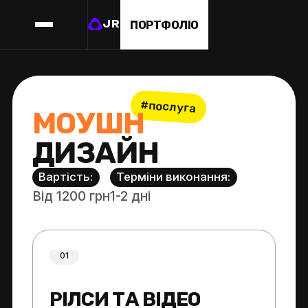
ПОРТФОЛІО
JR
#послуга
М
О
У
Ш
Н
Д
И
З
А
Й
Н
Вартість:
Терміни виконання:
Від 1200 грн
1-2 дні
01
РІЛСИ ТА ВІДЕО