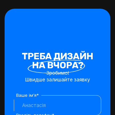
Т
Р
Е
Б
А
Д
И
З
А
Й
Н
Н
А
В
Ч
О
Р
А
?
Зробимо!
Швидше залишайте заявку
Ваше імʼя*