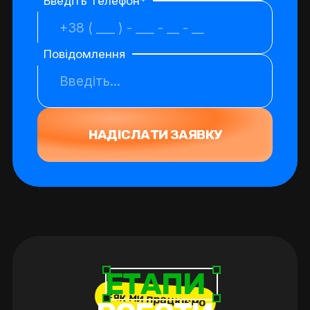
Введіть телефон*
Повідомлення
Е
Т
А
П
И
#як ми працюємо