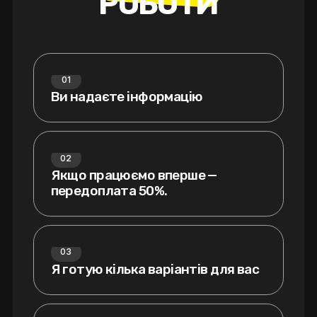
Р
О
Б
О
Т
И
01
Ви надаєте інформацію
02
Якщо працюємо вперше —
передоплата 50%.
03
Я готую кілька варіантів для вас