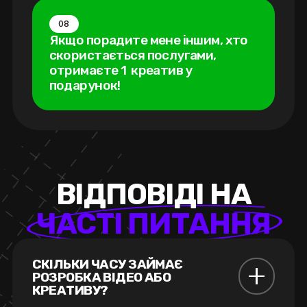
08
Якщо порадите мене іншим, хто
скористається послугами,
отримаєте 1 креатив у
подарунок!
В
І
Д
П
О
В
І
Д
І
Н
А
Ч
А
С
Т
І
П
И
Т
А
Н
Н
Я
СКІЛЬКИ ЧАСУ ЗАЙМАЄ 
РОЗРОБКА ВІДЕО АБО 
КРЕАТИВУ?