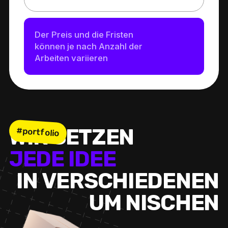
Der Preis und die Fristen
können je nach Anzahl der
Arbeiten variieren
W
I
R
S
E
T
Z
E
N
#portfolio
J
E
D
E
I
D
E
E
I
N
V
E
R
S
C
H
I
E
D
E
N
E
N
U
M
N
I
S
C
H
E
N