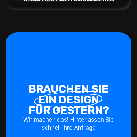
B
R
A
U
C
H
E
N
S
I
E
E
I
N
D
E
S
I
G
N
F
Ü
R
G
E
S
T
E
R
N
?
Wir machen das! Hinterlassen Sie
schnell Ihre Anfrage