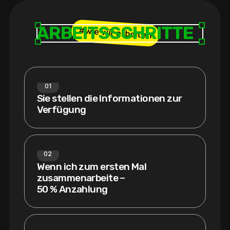
A
R
B
E
I
T
S
S
C
H
R
I
T
T
E
#wie wir arbeiten
01
Sie stellen die Informationen zur
Verfügung
02
Wenn ich zum ersten Mal
zusammenarbeite –
50 % Anzahlung