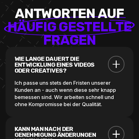
A
N
T
W
O
R
T
E
N
A
U
F
H
Ä
U
F
I
G
G
E
S
T
E
L
L
T
E
F
R
A
G
E
N
WIE LANGE DAUERT DIE 
ENTWICKLUNG EINES VIDEOS 
ODER CREATIVES?
Ich passe uns stets den Fristen unserer
Kunden an - auch wenn diese sehr knapp
bemessen sind. Wir arbeiten schnell und
ohne Kompromisse bei der Qualität.
KANN MAN NACH DER 
GENEHMIGUNG ÄNDERUNGEN 