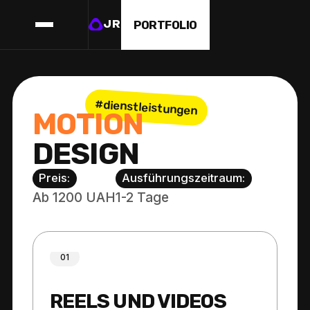
PORTFOLIO
JR
#dienstleistungen
M
O
T
I
O
N
D
E
S
I
G
N
Preis:
Ausführungszeitraum:
Ab 1200 UAH
1-2 Tage
01
REELS UND VIDEOS